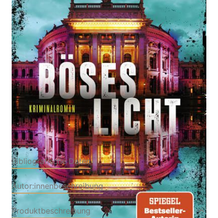
Kriminalroman | SPIEGEL Bestseller-Autorin
Von
Ursula Poznanski
Verlag: Knaur
01.03.2023
Buch
400 Seiten
Softcover
ISBN: 978-3-
42622783-1
Bibliografische Daten
Autor:innenbeschreibung
Produktbeschreibung