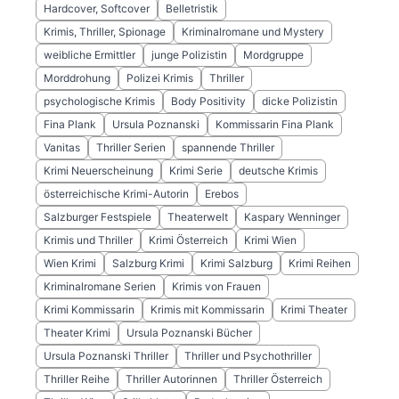
Hardcover, Softcover
Belletristik
Krimis, Thriller, Spionage
Kriminalromane und Mystery
weibliche Ermittler
junge Polizistin
Mordgruppe
Morddrohung
Polizei Krimis
Thriller
psychologische Krimis
Body Positivity
dicke Polizistin
Fina Plank
Ursula Poznanski
Kommissarin Fina Plank
Vanitas
Thriller Serien
spannende Thriller
Krimi Neuerscheinung
Krimi Serie
deutsche Krimis
österreichische Krimi-Autorin
Erebos
Salzburger Festspiele
Theaterwelt
Kaspary Wenninger
Krimis und Thriller
Krimi Österreich
Krimi Wien
Wien Krimi
Salzburg Krimi
Krimi Salzburg
Krimi Reihen
Kriminalromane Serien
Krimis von Frauen
Krimi Kommissarin
Krimis mit Kommissarin
Krimi Theater
Theater Krimi
Ursula Poznanski Bücher
Ursula Poznanski Thriller
Thriller und Psychothriller
Thriller Reihe
Thriller Autorinnen
Thriller Österreich