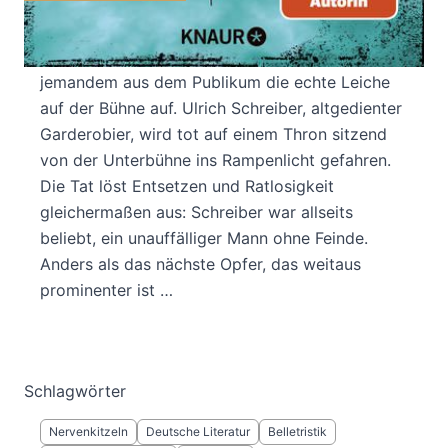
Die Inszenierung von Richard III. am Burgtheater
trieft förmlich von Theaterblut, daher fällt kaum
jemandem aus dem Publikum die echte Leiche
auf der Bühne auf. Ulrich Schreiber, altgedienter
Garderobier, wird tot auf einem Thron sitzend
von der Unterbühne ins Rampenlicht gefahren.
Die Tat löst Entsetzen und Ratlosigkeit
gleichermaßen aus: Schreiber war allseits
beliebt, ein unauffälliger Mann ohne Feinde.
Anders als das nächste Opfer, das weitaus
prominenter ist …
Schlagwörter
Nervenkitzeln
Deutsche Literatur
Belletristik