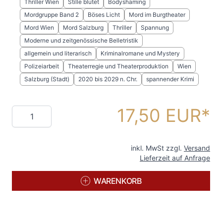
Thriller Wien
Stille blutet
Bodyshaming
Mordgruppe Band 2
Böses Licht
Mord im Burgtheater
Mord Wien
Mord Salzburg
Thriller
Spannung
Moderne und zeitgenössische Belletristik
allgemein und literarisch
Kriminalromane und Mystery
Polizeiarbeit
Theaterregie und Theaterproduktion
Wien
Salzburg (Stadt)
2020 bis 2029 n. Chr.
spannender Krimi
17,50 EUR
Menge
inkl. MwSt zzgl.
Versand
Lieferzeit auf Anfrage
WARENKORB