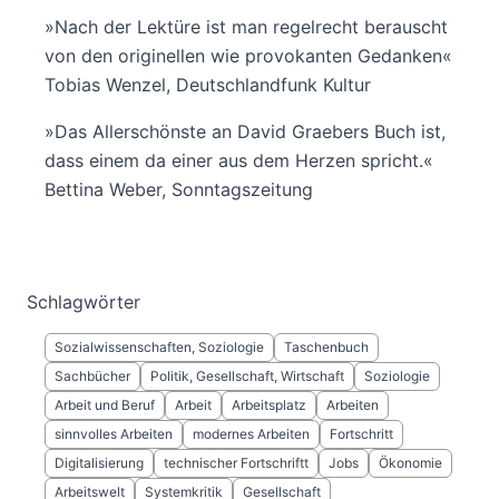
»Nach der Lektüre ist man regelrecht berauscht
von den originellen wie provokanten Gedanken«
Tobias Wenzel, Deutschlandfunk Kultur
»Das Allerschönste an David Graebers Buch ist,
dass einem da einer aus dem Herzen spricht.«
Bettina Weber, Sonntagszeitung
Schlagwörter
Sozialwissenschaften, Soziologie
Taschenbuch
Sachbücher
Politik, Gesellschaft, Wirtschaft
Soziologie
Arbeit und Beruf
Arbeit
Arbeitsplatz
Arbeiten
sinnvolles Arbeiten
modernes Arbeiten
Fortschritt
Digitalisierung
technischer Fortschriftt
Jobs
Ökonomie
Arbeitswelt
Systemkritik
Gesellschaft