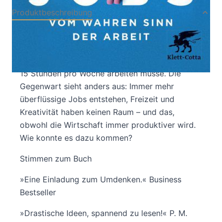
Produktbeschreibung
Im Jahr 1930 prophezeite der britische Ökonom
John Maynard Keynes, dass durch den
technischen Fortschritt heute niemand mehr als
15 Stunden pro Woche arbeiten müsse. Die
Gegenwart sieht anders aus: Immer mehr
überflüssige Jobs entstehen, Freizeit und
Kreativität haben keinen Raum – und das,
obwohl die Wirtschaft immer produktiver wird.
Wie konnte es dazu kommen?
Stimmen zum Buch
»Eine Einladung zum Umdenken.« Business
Bestseller
»Drastische Ideen, spannend zu lesen!« P. M.