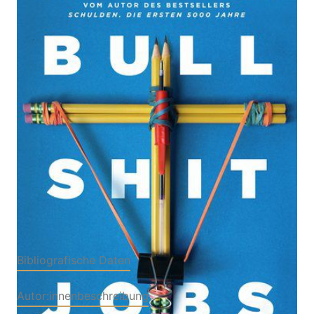
Zur Wunschliste hinzufügen
Vom wahren Sinn der Arbeit
Von
David Graeber
Verlag: Klett-Cotta
22.02.2020
Taschenbuch
464 Seiten
Paperback
ISBN: 978-3-608-
98245-9
Bibliografische Daten
Autor:innenbeschreibung