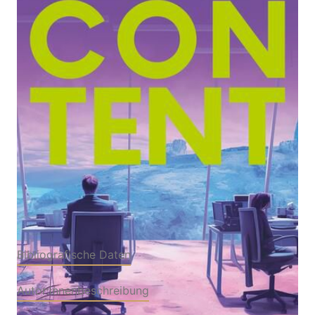
Zur Wunschliste hinzufügen
Roman
Von
Elias Hirschl
Verlag: Zsolnay, Paul
29.01.2024
Buch
224 Seiten
Hardcover
ISBN: 978-3-
55207386-9
Bibliografische Daten
Autor:innenbeschreibung