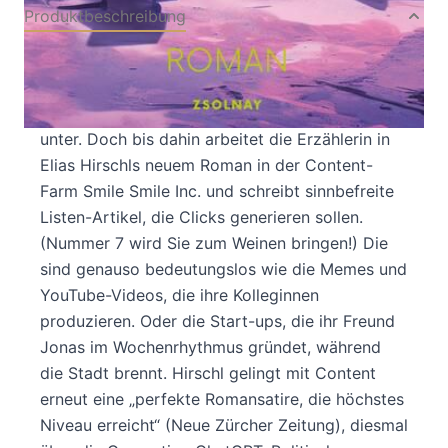
Produktbeschreibung
Listicles, YouTube-Videos, ChatGPT und jede
Menge Content: Nach „Salonfähig“ die neue
Romansatire von Elias Hirschl Die Welt geht
unter. Doch bis dahin arbeitet die Erzählerin in
Elias Hirschls neuem Roman in der Content-
Farm Smile Smile Inc. und schreibt sinnbefreite
Listen-Artikel, die Clicks generieren sollen.
(Nummer 7 wird Sie zum Weinen bringen!) Die
sind genauso bedeutungslos wie die Memes und
YouTube-Videos, die ihre Kolleginnen
produzieren. Oder die Start-ups, die ihr Freund
Jonas im Wochenrhythmus gründet, während
die Stadt brennt. Hirschl gelingt mit Content
erneut eine „perfekte Romansatire, die höchstes
Niveau erreicht“ (Neue Zürcher Zeitung), diesmal