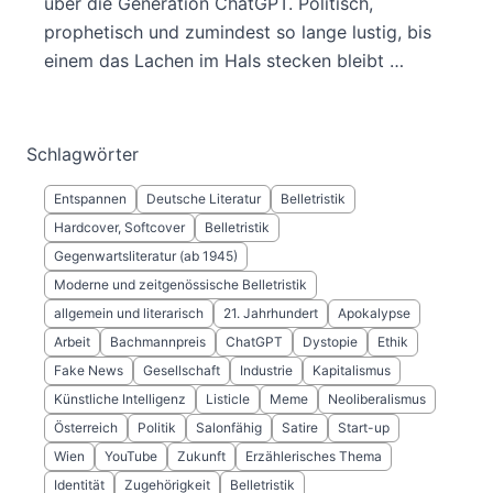
über die Generation ChatGPT. Politisch,
prophetisch und zumindest so lange lustig, bis
einem das Lachen im Hals stecken bleibt …
Schlagwörter
Entspannen
Deutsche Literatur
Belletristik
Hardcover, Softcover
Belletristik
Gegenwartsliteratur (ab 1945)
Moderne und zeitgenössische Belletristik
allgemein und literarisch
21. Jahrhundert
Apokalypse
Arbeit
Bachmannpreis
ChatGPT
Dystopie
Ethik
Fake News
Gesellschaft
Industrie
Kapitalismus
Künstliche Intelligenz
Listicle
Meme
Neoliberalismus
Österreich
Politik
Salonfähig
Satire
Start-up
Wien
YouTube
Zukunft
Erzählerisches Thema
Identität
Zugehörigkeit
Belletristik