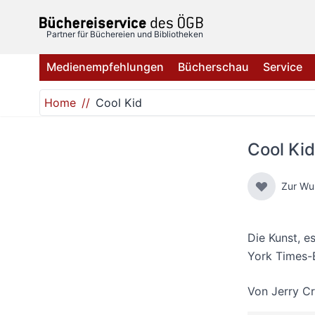
Direkt zum Inhalt
Partner für Büchereien und Bibliotheken
Medienempfehlungen
Bücherschau
Service
Home
Cool Kid
Cool Kid
Zur Wu
Die Kunst, e
York Times-
Von
Jerry Cr