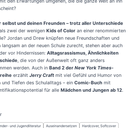
mit den Erwartungen umgehen, die die ganze Welt an ihn
cheint?
r selbst und deinen Freunden – trotz aller Unterschiede
 als zwei der wenigen
Kids of Color
an einer renommierten
ule? Jordan und Drew knüpfen neue Freundschaften und
h langsam an der neuen Schule zurecht, stehen aber auch
der vor Hindernissen:
Alltagsrassismus, Ähnlichkeiten
schiede
, die von der Außenwelt oft ganz anders
mmen werden. Auch in
Band 2 der
New York Times
-
rreihe
erzählt
Jerry Craft
mit viel Gefühl und Humor von
und Tiefen des Schulalltags – ein
Comic-Buch
mit
tifikationspotential für alle
Mädchen und Jungen ab 12
.
r
inder- und Jugendliteratur
Auseinandersetzen
Hardcover, Softcover