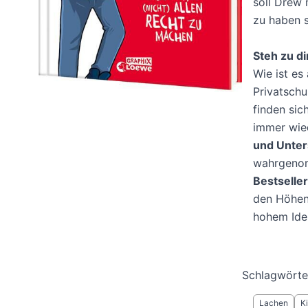
soll Drew 
zu haben s
Steh zu di
Wie ist es
Privatsch
finden sic
immer wie
und Unter
wahrgeno
Bestselle
den Höhen 
hohem Iden
Schlagwörte
Lachen
K