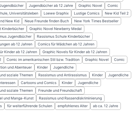
 Jugendbücher
Jugendbücher ab 12 Jahre
Graphic Novel
Comic
hule, Universitätsleben
Loewe Graphix
Lustige Comics
New Kid Teil 2
nd New Kid
Neue Freunde finden Buch
New York Times Bestseller
t Kinderbücher
Graphic Novel Newberry Medal
ismus Jugendbücher
Rassismus Schule Kinderbücher
Jungen ab 12 Jahren
Comics für Mädchen ab 12 Jahren
r Kinder ab 12 Jahren
Graphic Novels für Kinder ab 12 Jahren
2
Comic im amerikanischen Stil bzw. Tradition
Graphic Novel
Comic
tion und Abenteuer
Kinder
Jugendliche
 und soziale Themen
Rassismus und Antirassismus
Kinder
Jugendliche
nteressen
Cartoons und Comics
Kinder
Jugendliche
 und soziale Themen
Freunde und Freundschaft
el und Manga-Kunst
Rassismus und Rassendiskriminierung
s
für weiterführende Schulen
empfohlenes Alter
ab ca. 12 Jahre