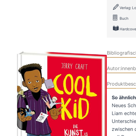
Verlag: 
Buch
Hardcove
Bibliografis
Autor:innen
Produktbesc
So ähnlic
Neues Schu
Liam echte
Unterschie
zwischen 