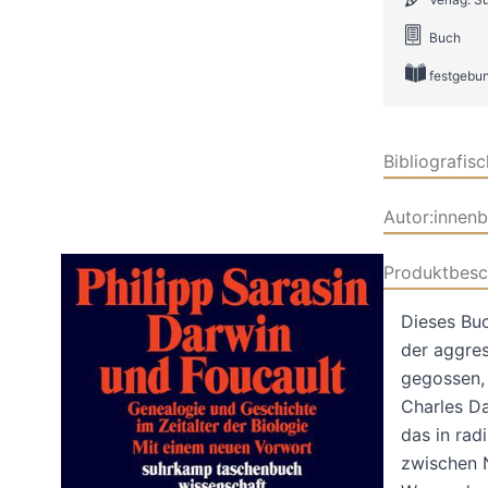
Buch
festgebu
Bibliografis
Autor:innen
Produktbesc
Dieses Bu
der aggres
gegossen, 
Charles Da
das in rad
zwischen N