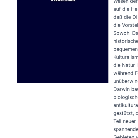
Wesen der 
auf die He
daß die Di
die Vorste
Sowohl Dar
historisch
bequemen, 
Kulturalis
die Natur 
während Fo
unüberwind
Darwin bau
biologisch
antikultur
gestützt, 
Teil neuer
spannender
Gebieten v