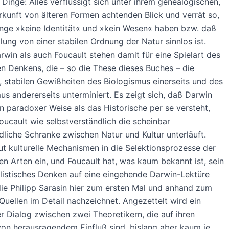
Dinge: Alles verflüssigt sich unter ihrem genealogischen,
rkunft von älteren Formen achtenden Blick und verrät so,
nge »keine Identität« und »kein Wesen« haben bzw. daß
llung von einer stabilen Ordnung der Natur sinnlos ist.
win als auch Foucault stehen damit für eine Spielart des
en Denkens, die – so die These dieses Buches – die
stabilen Gewißheiten des Biologismus einerseits und des
mus andererseits unterminiert. Es zeigt sich, daß Darwin
in paradoxer Weise als das Historische per se versteht,
ucault wie selbstverständlich die scheinbar
liche Schranke zwischen Natur und Kultur unterläuft.
t kulturelle Mechanismen in die Selektionsprozesse der
en Arten ein, und Foucault hat, was kaum bekannt ist, sein
alistisches Denken auf eine eingehende Darwin-Lektüre
die Philipp Sarasin hier zum ersten Mal und anhand zum
 Quellen im Detail nachzeichnet. Angezettelt wird ein
 Dialog zwischen zwei Theoretikern, die auf ihren
on herausragendem Einfluß sind, bislang aber kaum je