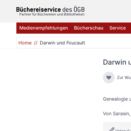
Direkt zum Inhalt
Partner für Büchereien und Bibliotheken
Medienempfehlungen
Bücherschau
Service
Home
Darwin und Foucault
Darwin 
Zur Wu
Genealogie u
Von
Sarasin
Verlag: 