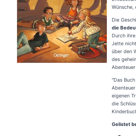
Wünsche, d
Die Geschi
die Bedeu
Durch ihre
Jette nich
über den W
des geheim
Abenteuer 
"Das Buch 
Abenteuer 
eigenen T
die Schlüs
Kinderbuch
Gelistet b