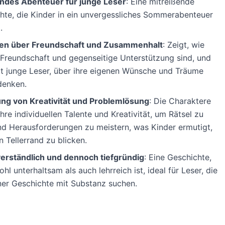
ndes Abenteuer für junge Leser
: Eine mitreißende
hte, die Kinder in ein unvergessliches Sommerabenteuer
.
nen über Freundschaft und Zusammenhalt
: Zeigt, wie
 Freundschaft und gegenseitige Unterstützung sind, und
ert junge Leser, über ihre eigenen Wünsche und Träume
denken.
ng von Kreativität und Problemlösung
: Die Charaktere
hre individuellen Talente und Kreativität, um Rätsel zu
nd Herausforderungen zu meistern, was Kinder ermutigt,
 Tellerrand zu blicken.
verständlich und dennoch tiefgründig
: Eine Geschichte,
hl unterhaltsam als auch lehrreich ist, ideal für Leser, die
ner Geschichte mit Substanz suchen.