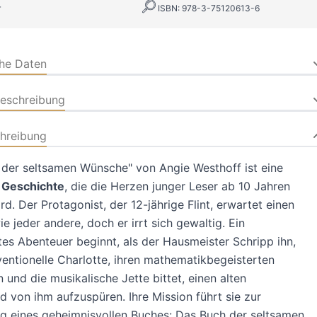
r
ISBN: 978-3-75120613-6
che Daten
beschreibung
hreibung
der seltsamen Wünsche" von Angie Westhoff ist eine
 Geschichte
, die die Herzen junger Leser ab 10 Jahren
rd. Der Protagonist, der 12-jährige Flint, erwartet einen
 jeder andere, doch er irrt sich gewaltig. Ein
es Abenteuer beginnt, als der Hausmeister Schripp ihn,
entionelle Charlotte, ihren mathematikbegeisterten
 und die musikalische Jette bittet, einen alten
d von ihm aufzuspüren. Ihre Mission führt sie zur
g eines geheimnisvollen Buches: Das Buch der seltsamen