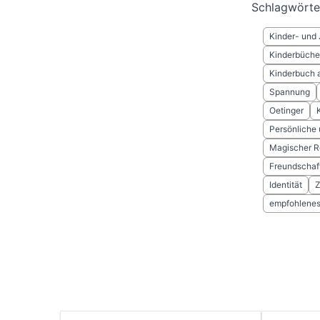
Schlagwörte
Kinder- und 
Kinderbücher
Kinderbuch 
Spannung
Oetinger
Persönliche
Magischer R
Freundschaf
Identität
Z
empfohlenes 