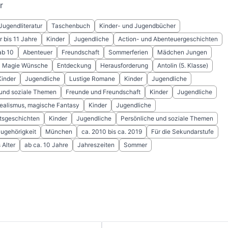
r
Jugendliteratur
Taschenbuch
Kinder- und Jugendbücher
 bis 11 Jahre
Kinder
Jugendliche
Action- und Abenteuergeschichten
ab 10
Abenteuer
Freundschaft
Sommerferien
Mädchen Jungen
Magie Wünsche
Entdeckung
Herausforderung
Antolin (5. Klasse)
Kinder
Jugendliche
Lustige Romane
Kinder
Jugendliche
 und soziale Themen
Freunde und Freundschaft
Kinder
Jugendliche
ealismus, magische Fantasy
Kinder
Jugendliche
tsgeschichten
Kinder
Jugendliche
Persönliche und soziale Themen
ugehörigkeit
München
ca. 2010 bis ca. 2019
Für die Sekundarstufe
Alter
ab ca. 10 Jahre
Jahreszeiten
Sommer