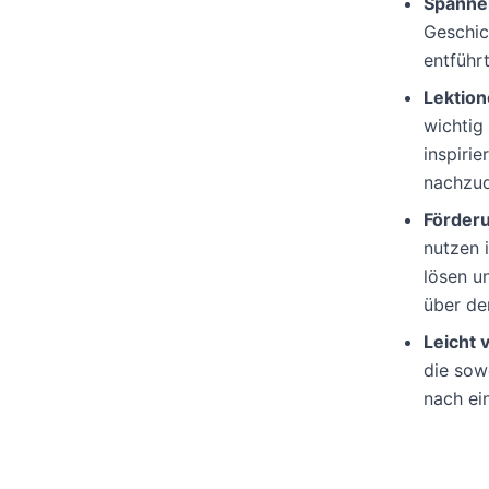
Spanne
Geschic
entführt
Lektio
wichtig
inspiri
nachzu
Förderu
nutzen i
lösen u
über den
Leicht 
die sowo
nach ei