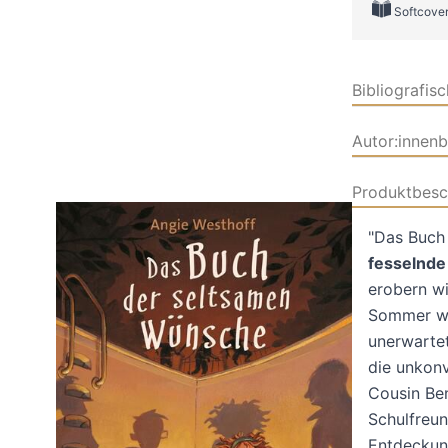
Softcove
Bibliografis
Autor:innen
Produktbesc
"Das Buch 
fesselnde
erobern wi
Sommer wie
unerwartet
die unkonv
Cousin Ben
Schulfreun
Entdeckun