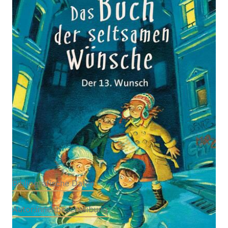
2. Der 13. Wunsch
Zur Wunschliste hinzufügen
Von
Angie Westhoff
Verlag: Verlag Friedrich
18.04.2024
Oetinger
Buch
248 Seiten
Softcover
ISBN: 978-3-75120614-
3
Bibliografische Daten
Autor:innenbeschreibung