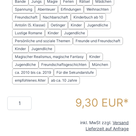
Bande
Jungs
Magie
Ferien
Rätsel
Mädchen
Spannung
Abenteuer
Erfindungen
Weihnachten
Freundschaft
Nachbarschaft
Kinderbuch ab 10
Antolin (5. Klasse)
Oetinger
Kinder
Jugendliche
Lustige Romane
Kinder
Jugendliche
Persönliche und soziale Themen
Freunde und Freundschaft
Kinder
Jugendliche
Magischer Realismus, magische Fantasy
Kinder
Jugendliche
Freundschaftsgeschichten
München
ca. 2010 bis ca. 2019
Für die Sekundarstufe
empfohlenes Alter
ab ca. 10 Jahre
9,30 EUR
Menge
inkl. MwSt zzgl.
Versand
Lieferzeit auf Anfrage