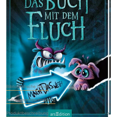
Zur Wunschliste hinzufügen
Von
Jens Schumacher
Verlag: arsEdition
30.09.2024
Buch
160 Seiten
Hardcover
ISBN: 978-3-84585901-
9
Bibliografische Daten
Autor:innenbeschreibung
Produktbeschreibung