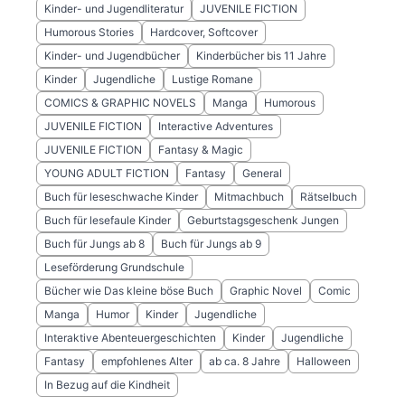
Kinder- und Jugendliteratur
JUVENILE FICTION
Humorous Stories
Hardcover, Softcover
Kinder- und Jugendbücher
Kinderbücher bis 11 Jahre
Kinder
Jugendliche
Lustige Romane
COMICS & GRAPHIC NOVELS
Manga
Humorous
JUVENILE FICTION
Interactive Adventures
JUVENILE FICTION
Fantasy & Magic
YOUNG ADULT FICTION
Fantasy
General
Buch für leseschwache Kinder
Mitmachbuch
Rätselbuch
Buch für lesefaule Kinder
Geburtstagsgeschenk Jungen
Buch für Jungs ab 8
Buch für Jungs ab 9
Leseförderung Grundschule
Bücher wie Das kleine böse Buch
Graphic Novel
Comic
Manga
Humor
Kinder
Jugendliche
Interaktive Abenteuergeschichten
Kinder
Jugendliche
Fantasy
empfohlenes Alter
ab ca. 8 Jahre
Halloween
In Bezug auf die Kindheit