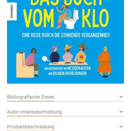
Entdeckungen
Von
Olivia Meikle
,
Katie Nelson
Verlag:
27.02.2025
Knesebeck|Macmillan
Publishers
Buch
48 Seiten
Hardcover
ISBN: 978-3-95728919-
3
Bibliografische Daten
Autor:innenbeschreibung
Produktbeschreibung