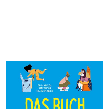
Das Buch vom Klo – Eine Reise
durch die stinkende Vergangenheit
Zur Wunschliste hinzufügen
Heruntergespült mit witzigem Wissen und ekligen