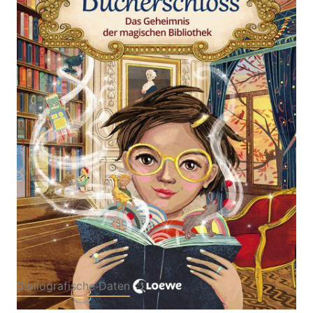
Zur Wunschliste hinzufügen
Zauberhaftes Kinderbuch für Mädchen und Jungen
ab 8 Jahre
Von
Barbara Rose
Verlag: Loewe
10.02.2021
Buch
160 Seiten
Hardcover
ISBN: 978-3-
74320656-4
Bibliografische Daten