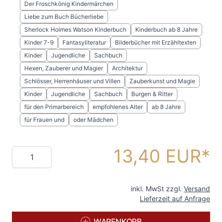
Der Froschkönig Kindermärchen
Liebe zum Buch Bücherliebe
Sherlock Holmes Watson Kinderbuch
Kinderbuch ab 8 Jahre
Kinder 7-9
Fantasyliteratur
Bilderbücher mit Erzähltexten
Kinder
Jugendliche
Sachbuch
Hexen, Zauberer und Magier
Architektur
Schlösser, Herrenhäuser und Villen
Zauberkunst und Magie
Kinder
Jugendliche
Sachbuch
Burgen & Ritter
für den Primarbereich
empfohlenes Alter
ab 8 Jahre
für Frauen und
oder Mädchen
13,40 EUR
Menge
inkl. MwSt zzgl.
Versand
Lieferzeit auf Anfrage
WARENKORB