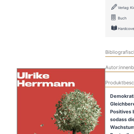
Verlag: K
Buch
Hardcove
Bibliografis
Autor:innen
Produktbesc
Demokrati
Gleichbere
Positives 
sodass die
Wachstum«