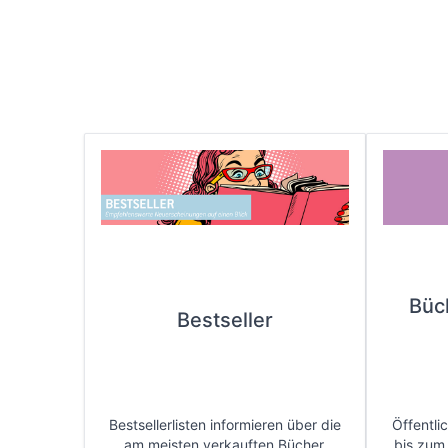
Büc
Bestseller
Bestsellerlisten informieren über die
Öffentli
am meisten verkauften Bücher.
bis zum