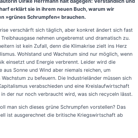
autorin Ulrike
Herrmann hält dagegen: Verständlich und
arf erklärt sie in ihrem neuen Buch, warum wir
en »grünes
Schrumpfen« brauchen.
rise verschärft sich täglich, aber konkret ändert sich fast
ie Treibhausgase nehmen ungebremst und dramatisch zu.
itern ist kein Zufall, denn die Klimakrise zielt ins Herz
alismus. Wohlstand und Wachstum sind nur möglich, wenn
k einsetzt und Energie verbrennt. Leider wird die
e aus Sonne und Wind aber niemals reichen, um
 Wachstum zu befeuern. Die Industrieländer müssen sich
apitalismus verabschieden und eine Kreislaufwirtschaft
 in der nur noch verbraucht wird, was sich recyceln lässt.
oll man sich dieses grüne Schrumpfen vorstellen? Das
ll ist ausgerechnet die britische Kriegswirtschaft ab