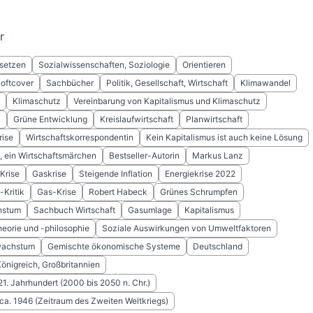
r
setzen
Sozialwissenschaften, Soziologie
Orientieren
Softcover
Sachbücher
Politik, Gesellschaft, Wirtschaft
Klimawandel
Klimaschutz
Vereinbarung von Kapitalismus und Klimaschutz
l
Grüne Entwicklung
Kreislaufwirtschaft
Planwirtschaft
rise
Wirtschaftskorrespondentin
Kein Kapitalismus ist auch keine Lösung
, ein Wirtschaftsmärchen
Bestseller-Autorin
Markus Lanz
Krise
Gaskrise
Steigende Inflation
Energiekrise 2022
-Kritik
Gas-Krise
Robert Habeck
Grünes Schrumpfen
hstum
Sachbuch Wirtschaft
Gasumlage
Kapitalismus
heorie und -philosophie
Soziale Auswirkungen von Umweltfaktoren
wachstum
Gemischte ökonomische Systeme
Deutschland
Königreich, Großbritannien
 21. Jahrhundert (2000 bis 2050 n. Chr.)
 ca. 1946 (Zeitraum des Zweiten Weltkriegs)