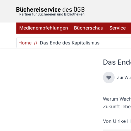
Direkt zum Inhalt
Partner für Büchereien und Bibliotheken
Medienempfehlungen
Bücherschau
Service
Home
Das Ende des Kapitalismus
Das End
Zur Wu
Warum Wachst
Zukunft leb
Von
Ulrike 