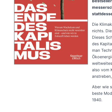
Bestseller
messersch
stattdess
Die Klimak
nichts. D
Dieses Sche
des Kapit
man Techni
Ökoenergi
weltweites
also vom K
anstreben,
Aber wie s
beste Mode
1940.