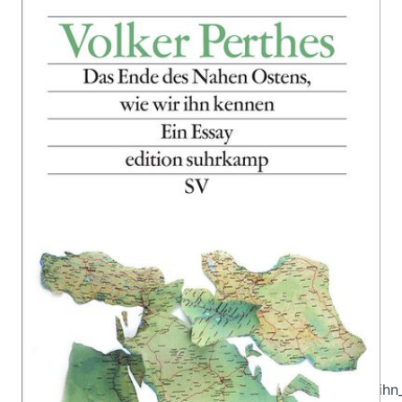
Das Ende des Nahen Ostens, wie
wir ihn kennen
Zur Wunschliste hinzufügen
Ein Essay
Von
Volker Perthes
Verlag: Suhrkamp
08.08.2015
Buch
144 Seiten
kartoniert
ISBN: 978-3-518-
07442-8
Leseprobe_Das_Ende_des_Nahen_Ostens_wie_wir_ihn