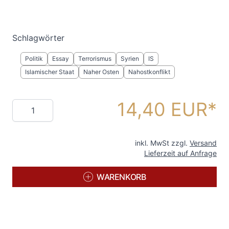
Schlagwörter
Politik
Essay
Terrorismus
Syrien
IS
Islamischer Staat
Naher Osten
Nahostkonflikt
14,40 EUR
Menge
inkl. MwSt zzgl.
Versand
Lieferzeit auf Anfrage
WARENKORB