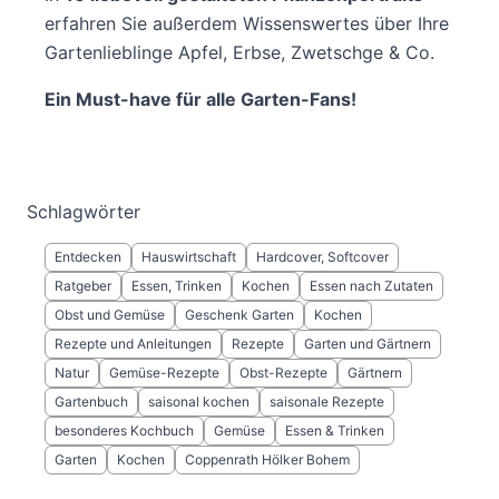
erfahren Sie außerdem Wissenswertes über Ihre
Gartenlieblinge Apfel, Erbse, Zwetschge & Co.
Ein Must-have für alle Garten-Fans!
Schlagwörter
Entdecken
Hauswirtschaft
Hardcover, Softcover
Ratgeber
Essen, Trinken
Kochen
Essen nach Zutaten
Obst und Gemüse
Geschenk Garten
Kochen
Rezepte und Anleitungen
Rezepte
Garten und Gärtnern
Natur
Gemüse-Rezepte
Obst-Rezepte
Gärtnern
Gartenbuch
saisonal kochen
saisonale Rezepte
besonderes Kochbuch
Gemüse
Essen & Trinken
Garten
Kochen
Coppenrath Hölker Bohem