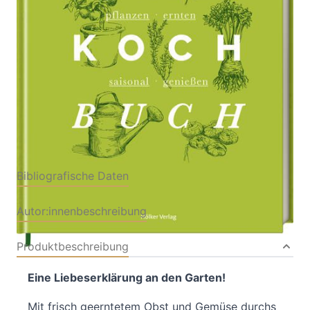
Von
Anne-Katrin Weber
Verlag: Hölker
03.08.2022
Buch
184 Seiten
Hardcover
ISBN: 978-3-88117264-
6
Bibliografische Daten
Autor:innenbeschreibung
Produktbeschreibung
Eine Liebeserklärung an den Garten!
Mit frisch geerntetem Obst und Gemüse durchs