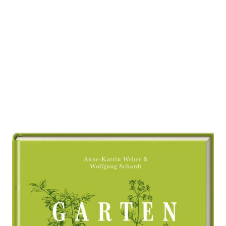
Das Gartenkochbuch
Zur Wunschliste hinzufügen
pflanzen - ernten - saisonal genießen