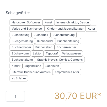
Schlagwörter
Hardcover, Softcover
Kunst
Innenarchitektur, Design
Verlag und Buchhandel
Kinder- und Jugendliteratur
Autor
Buchbindung
Buchdruck
Buchentstehung
Buchgestaltung
Buchhandel
Buchherstellung
Buchliebhaber
Bücherleben
Büchermacher
Bücherwurm
Lektor
Typograf
Verlagswesen
Buchgestaltung
Graphic Novels, Comics, Cartoons
Kinder
Jugendliche
Sachbuch
Literatur, Bücher und Autoren
empfohlenes Alter
ab 8 Jahre
30,70 EUR
Menge