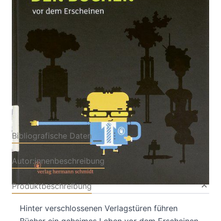
Von
Ron Heussen
,
Anne Mikus
,
Farid Rivas Michel
Verlag: Hermann
09.07.2018
Schmidt
Buch
96 Seiten
Hardcover
ISBN: 978-3-87439919-
7
Bibliografische Daten
Autor:innenbeschreibung
Produktbeschreibung
Hinter verschlossenen Verlagstüren führen
Bücher ein geheimes Leben vor dem Erscheinen.