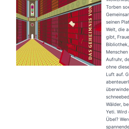
Torben so
Gemeinsam
seinen Pla
Welt, die 
gibt, Frau
Bibliothek
Menschen 
Aufruhr, d
ohne diese
Luft auf. 
abenteuer
überwinden
schneebede
Wälder, be
Yeti. Wird
Übel? Wer
spannende 