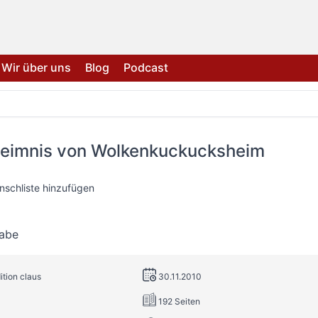
Wir über uns
Blog
Podcast
eimnis von Wolkenkuckucksheim
nschliste hinzufügen
abe
ition claus
30.11.2010
192 Seiten