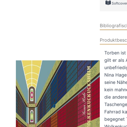
Softcove
Bibliografis
Produktbesc
Torben ist
gilt er al
unbefriedi
Nina Hagen
seine Nähe
kein mahne
die andere
Taschengel
Fahrrad ka
begegnet 
Wolkenkuc