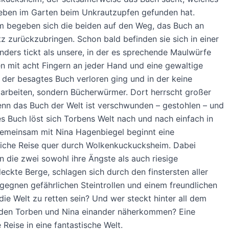
eben im Garten beim Unkrautzupfen gefunden hat.
 begeben sich die beiden auf den Weg, das Buch an
tz zurückzubringen. Schon bald befinden sie sich in einer
anders tickt als unsere, in der es sprechende Maulwürfe
en mit acht Fingern an jeder Hand und eine gewaltige
, der besagtes Buch verloren ging und in der keine
arbeiten, sondern Bücherwürmer. Dort herrscht großer
enn das Buch der Welt ist verschwunden – gestohlen – und
s Buch löst sich Torbens Welt nach und nach einfach in
Gemeinsam mit Nina Hagenbiegel beginnt eine
liche Reise quer durch Wolkenkuckucksheim. Dabei
 die zwei sowohl ihre Ängste als auch riesige
ckte Berge, schlagen sich durch den finstersten aller
gegnen gefährlichen Steintrollen und einem freundlichen
 die Welt zu retten sein? Und wer steckt hinter all dem
den Torben und Nina einander näherkommen? Eine
Reise in eine fantastische Welt.