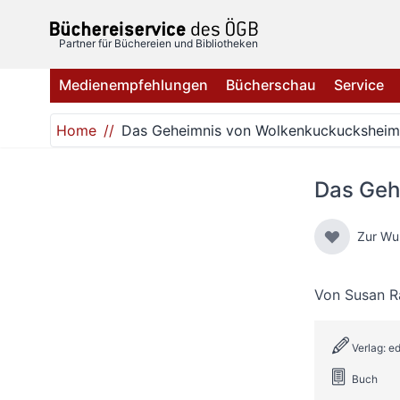
Direkt zum Inhalt
Partner für Büchereien und Bibliotheken
Medienempfehlungen
Bücherschau
Service
Home
Das Geheimnis von Wolkenkuckucksheim
Das Geh
Zur Wu
Von
Susan R
Verlag: ed
Buch