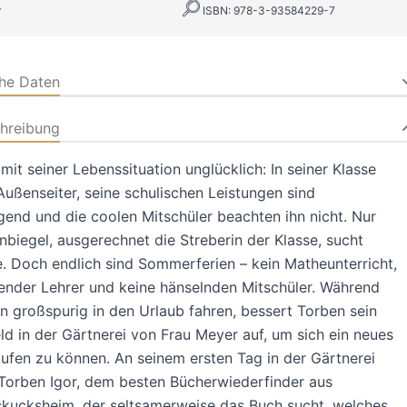
r
ISBN: 978-3-93584229-7
che Daten
hreibung
 mit seiner Lebenssituation unglücklich: In seiner Klasse
s Außenseiter, seine schulischen Leistungen sind
gend und die coolen Mitschüler beachten ihn nicht. Nur
biegel, ausgerechnet die Streberin der Klasse, sucht
. Doch endlich sind Sommerferien – kein Matheunterricht,
nder Lehrer und keine hänselnden Mitschüler. Während
n großspurig in den Urlaub fahren, bessert Torben sein
d in der Gärtnerei von Frau Meyer auf, um sich ein neues
ufen zu können. An seinem ersten Tag in der Gärtnerei
Torben Igor, dem besten Bücherwiederfinder aus
kucksheim, der seltsamerweise das Buch sucht, welches