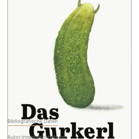
Zur Wunschliste hinzufügen
Illustrierte Erzählung | Zweifach ausgezeichnet beim
Bachmann-Wettbewerb 2024
Von
Johanna Sebauer
Verlag: DuMont
12.05.2026
Buchverlag
Buch
48 Seiten
Hardcover
ISBN: 978-3-
75580078-1
Bibliografische Daten
Autor:innenbeschreibung