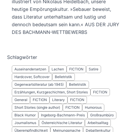
illustriert von Nikolaus Heidelbach, unsere
heutige Empörungskultur. »Sebauer beweist,
dass Literatur unterhaltsam und lustig und
dennoch bedeutsam sein kann.« AUS DER JURY
DES BACHMANN-WETTBEWERBS
Schlagwörter
Auseinandersetzen
Lachen
FICTION
Satire
Hardcover, Softcover
Belletristik
Gegenwartsliteratur (ab 1945)
Belletristik
Erzählungen, Kurzgeschichten, Short Stories
FICTION
General
FICTION
Literary
FICTION
Short Stories (single author)
FICTION
Humorous
Black Humor
Ingeborg-Bachmann-Preis
Großraumbüro
Journalismus
Österreichische Literatur
Arbeitsalltag
Überempfindlichkeit
Meinungsmache
Debattenkultur