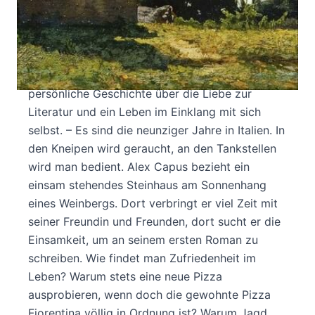
"Ich war glücklich in dem kleinen Haus." – Ein
Buch voll Charme und Leichtigkeit, eine Ode auf
die Zufriedenheit, erzählt von Alex Capus Eine
kleine Philosophie der Gelassenheit und des
stillen Glücks: Alex Capus erzählt eine
persönliche Geschichte über die Liebe zur
Literatur und ein Leben im Einklang mit sich
selbst. – Es sind die neunziger Jahre in Italien. In
den Kneipen wird geraucht, an den Tankstellen
wird man bedient. Alex Capus bezieht ein
einsam stehendes Steinhaus am Sonnenhang
eines Weinbergs. Dort verbringt er viel Zeit mit
seiner Freundin und Freunden, dort sucht er die
Einsamkeit, um an seinem ersten Roman zu
schreiben. Wie findet man Zufriedenheit im
Leben? Warum stets eine neue Pizza
ausprobieren, wenn doch die gewohnte Pizza
Fiorentina völlig in Ordnung ist? Warum Jagd