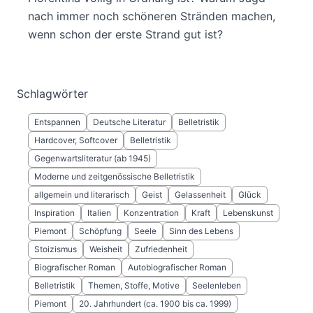
nach immer noch schöneren Stränden machen,
wenn schon der erste Strand gut ist?
Schlagwörter
Entspannen
Deutsche Literatur
Belletristik
Hardcover, Softcover
Belletristik
Gegenwartsliteratur (ab 1945)
Moderne und zeitgenössische Belletristik
allgemein und literarisch
Geist
Gelassenheit
Glück
Inspiration
Italien
Konzentration
Kraft
Lebenskunst
Piemont
Schöpfung
Seele
Sinn des Lebens
Stoizismus
Weisheit
Zufriedenheit
Biografischer Roman
Autobiografischer Roman
Belletristik
Themen, Stoffe, Motive
Seelenleben
Piemont
20. Jahrhundert (ca. 1900 bis ca. 1999)