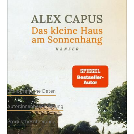
Zur Wunschliste hinzufügen
Von
Alex Capus
Verlag: Hanser, Carl
29.01.2024
Buch
160 Seiten
Hardcover
ISBN: 978-3-
44627941-4
Bibliografische Daten
Autor:innenbeschreibung
Produktbeschreibung