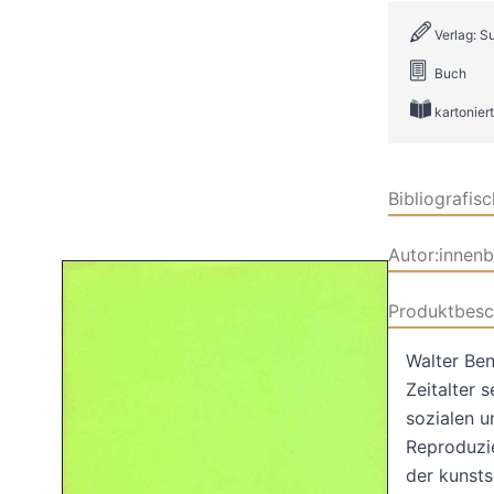
Verlag: 
Buch
kartoniert
Bibliografis
Autor:innen
Produktbesc
Walter Ben
Zeitalter 
sozialen u
Reproduzi
der kunsts