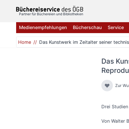
Direkt zum Inhalt
Partner für Büchereien und Bibliotheken
Medienempfehlungen
Bücherschau
Service
Home
Das Kunstwerk im Zeitalter seiner techni
Das Kuns
Reprodu
Zur Wu
Drei Studien
Von
Walter 