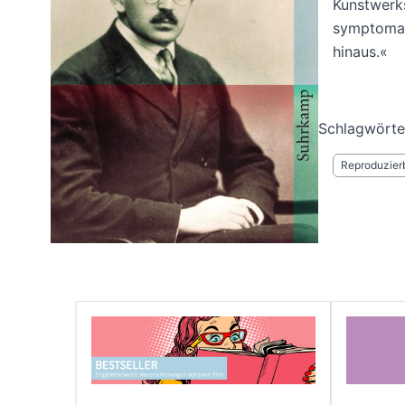
Kunstwerks
symptomati
hinaus.«
Schlagwörte
Reproduzier