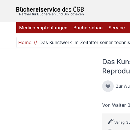
Direkt zum Inhalt
Partner für Büchereien und Bibliotheken
Medienempfehlungen
Bücherschau
Service
Home
Das Kunstwerk im Zeitalter seiner techni
Das Kuns
Reprodu
Zur Wu
Von
Walter 
Verlag: 