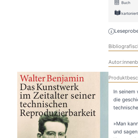
Buch
kartoniert
Leseprobe
Bibliografis
Autor:innen
Produktbesc
In seinem 
die geschi
technisch
»Man kann,
und sagen: