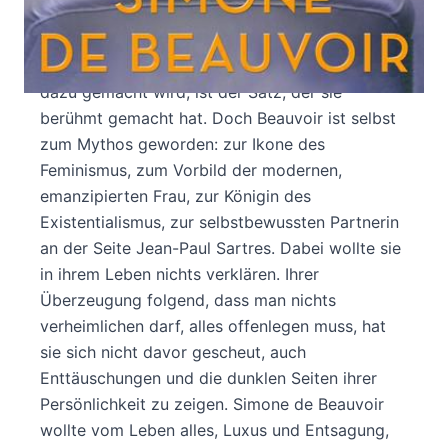
Simone de Beauvoir kämpfte ihr Leben lang
gegen Mythen, Vorurteile, Gewohnheiten. Dass
man nicht als Frau zur Welt kommt, sondern
dazu gemacht wird, ist der Satz, der sie
berühmt gemacht hat. Doch Beauvoir ist selbst
zum Mythos geworden: zur Ikone des
Feminismus, zum Vorbild der modernen,
emanzipierten Frau, zur Königin des
Existentialismus, zur selbstbewussten Partnerin
an der Seite Jean-Paul Sartres. Dabei wollte sie
in ihrem Leben nichts verklären. Ihrer
Überzeugung folgend, dass man nichts
verheimlichen darf, alles offenlegen muss, hat
sie sich nicht davor gescheut, auch
Enttäuschungen und die dunklen Seiten ihrer
Persönlichkeit zu zeigen. Simone de Beauvoir
wollte vom Leben alles, Luxus und Entsagung,