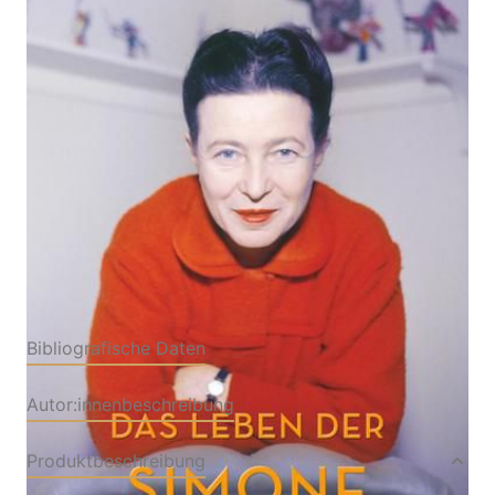
Von
Alois Prinz
Verlag: Insel
10.10.2021
Buch
303 Seiten
gebunden mit
ISBN: 978-3-458-
Schutzumschlag
17941-2
Leseprobe_Das_Leben_der_Simone_de_Beauvoir
Bibliografische Daten
Autor:innenbeschreibung
Produktbeschreibung