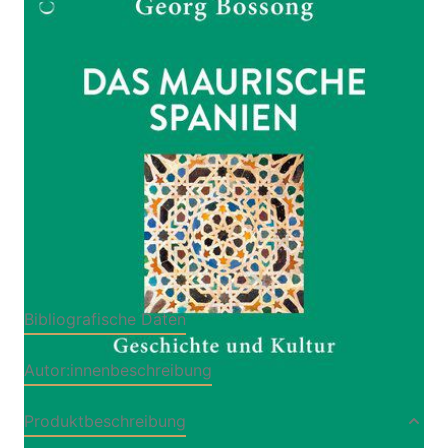
Geschichte und Kultur
Von
Georg Bossong
Verlag: C.H.Beck
27.08.2020
Buch
128 Seiten
kartoniert
ISBN: 978-3-406-
75607-8
Bibliografische Daten
Autor:innenbeschreibung
Produktbeschreibung