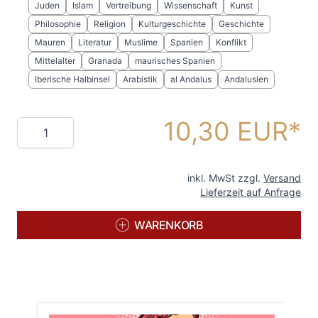
Juden
Islam
Vertreibung
Wissenschaft
Kunst
Philosophie
Religion
Kulturgeschichte
Geschichte
Mauren
Literatur
Muslime
Spanien
Konflikt
Mittelalter
Granada
maurisches Spanien
Iberische Halbinsel
Arabistik
al Andalus
Andalusien
10,30 EUR
Menge
inkl. MwSt zzgl.
Versand
Lieferzeit auf Anfrage
WARENKORB