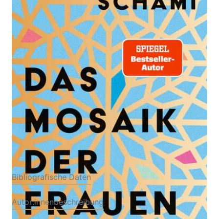
Zur Wunschliste hinzufügen
Roman
Von
Rafik Schami
Verlag: Hanser, Carl
19.05.2026
Buch
304 Seiten
Hardcover
ISBN: 978-3-
44628684-9
Bibliografische Daten
Autor:innenbeschreibung