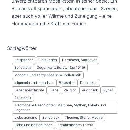
unverzichtbaren Mosaikstein in seiner Seele. Ein
Roman voll spannender, abenteuerlicher Szenen,
aber auch voller Wärme und Zuneigung – eine
Hommage an die Kraft der Frauen.
Schlagwörter
Entspannen
Eintauchen
Hardcover, Softcover
Belletristik
Gegenwartsliteratur (ab 1945)
Moderne und zeitgenössische Belletristik
allgemein und literarisch
Bestseller
Damaskus
Lebensgeschichte
Liebe
Religion
Rückblick
Syrien
Belletristik
Traditionelle Geschichten, Märchen, Mythen, Fabeln und
Legenden
Liebesromane
Belletristik
Themen, Stoffe, Motive
Liebe und Beziehungen
Erzählerisches Thema