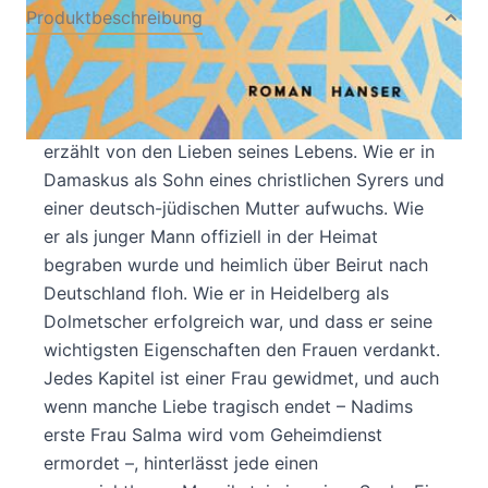
Produktbeschreibung
Ein Feuerwerk der Liebe und eine Hommage an
die Kraft der Frauen – der neue Roman des
Bestsellerautors Rafik Schami Nadim Suri
erzählt von den Lieben seines Lebens. Wie er in
Damaskus als Sohn eines christlichen Syrers und
einer deutsch-jüdischen Mutter aufwuchs. Wie
er als junger Mann offiziell in der Heimat
begraben wurde und heimlich über Beirut nach
Deutschland floh. Wie er in Heidelberg als
Dolmetscher erfolgreich war, und dass er seine
wichtigsten Eigenschaften den Frauen verdankt.
Jedes Kapitel ist einer Frau gewidmet, und auch
wenn manche Liebe tragisch endet – Nadims
erste Frau Salma wird vom Geheimdienst
ermordet –, hinterlässt jede einen