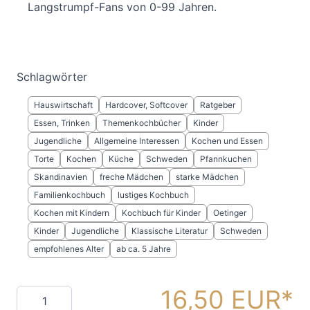
Langstrumpf-Fans von 0-99 Jahren.
Schlagwörter
Hauswirtschaft
Hardcover, Softcover
Ratgeber
Essen, Trinken
Themenkochbücher
Kinder
Jugendliche
Allgemeine Interessen
Kochen und Essen
Torte
Kochen
Küche
Schweden
Pfannkuchen
Skandinavien
freche Mädchen
starke Mädchen
Familienkochbuch
lustiges Kochbuch
Kochen mit Kindern
Kochbuch für Kinder
Oetinger
Kinder
Jugendliche
Klassische Literatur
Schweden
empfohlenes Alter
ab ca. 5 Jahre
16,50 EUR
Menge