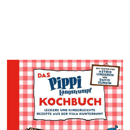
Das Pippi Langstrumpf Kochbuch
Zur Wunschliste hinzufügen
Leckere und kinderleichte Rezepte aus der Villa
Kunterbunt
Von
Astrid Lindgren
,
David Sundin
,
Johanna