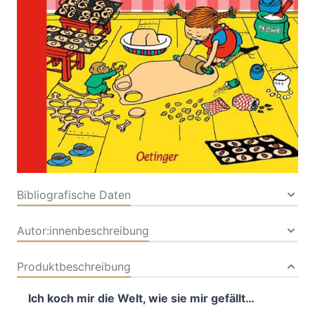
Westman
Verlag: Oetinger
14.07.2023
Buch
48 Seiten
Hardcover
ISBN: 978-3-
75120354-8
Inhaltsverzeichnis
Bibliografische Daten
Autor:innenbeschreibung
Produktbeschreibung
Ich koch mir die Welt, wie sie mir gefällt…