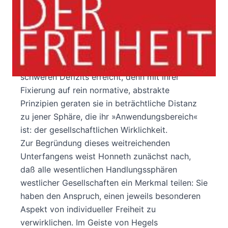
Die Theorie der Gerechtigkeit gehört zu den am
intensivsten bestellten Feldern der
zeitgenössischen Philosophie. Allerdings haben
die meisten Gerechtigkeitstheorien ihr hohes
Begründungsniveau nur um den Preis eines
schweren Defizits erreicht, denn mit ihrer
Fixierung auf rein normative, abstrakte
Prinzipien geraten sie in beträchtliche Distanz
zu jener Sphäre, die ihr »Anwendungsbereich«
ist: der gesellschaftlichen Wirklichkeit.
Zur Begründung dieses weitreichenden
Unterfangens weist Honneth zunächst nach,
daß alle wesentlichen Handlungssphären
westlicher Gesellschaften ein Merkmal teilen: Sie
haben den Anspruch, einen jeweils besonderen
Aspekt von individueller Freiheit zu
verwirklichen. Im Geiste von Hegels