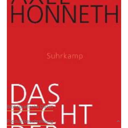
Zur Wunschliste hinzufügen
Grundriß einer demokratischen Sittlichkeit
Von
Honneth Axel
Verlag: Suhrkamp
26.03.2012
Buch
628 Seiten
gebunden mit
ISBN: 978-3-518-
Schutzumschlag
58562-7
Bibliografische Daten
Produktbeschreibung