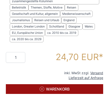
zusammengestellte Kolumnen
Belletristik
Themen, Stoffe, Motive
Reisen
Gesellschaft und Kultur, allgemein
Medienwissenschaft
Journalismus
Reisen und Urlaub
England
London, Greater London
Schottland
Glasgow
Wales
EU, Europäische Union
ca. 2010 bis ca. 2019
ca. 2020 bis ca. 2029
24,70 EUR
Menge
inkl. MwSt zzgl.
Versand
Lieferzeit auf Anfrage
WARENKORB