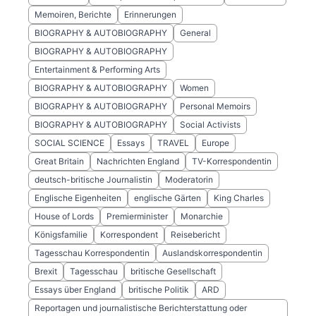
Memoiren, Berichte
Erinnerungen
BIOGRAPHY & AUTOBIOGRAPHY
General
BIOGRAPHY & AUTOBIOGRAPHY
Entertainment & Performing Arts
BIOGRAPHY & AUTOBIOGRAPHY
Women
BIOGRAPHY & AUTOBIOGRAPHY
Personal Memoirs
BIOGRAPHY & AUTOBIOGRAPHY
Social Activists
SOCIAL SCIENCE
Essays
TRAVEL
Europe
Great Britain
Nachrichten England
TV-Korrespondentin
deutsch-britische Journalistin
Moderatorin
Englische Eigenheiten
englische Gärten
King Charles
House of Lords
Premierminister
Monarchie
Königsfamilie
Korrespondent
Reisebericht
Tagesschau Korrespondentin
Auslandskorrespondentin
Brexit
Tagesschau
britische Gesellschaft
Essays über England
britische Politik
ARD
Reportagen und journalistische Berichterstattung oder