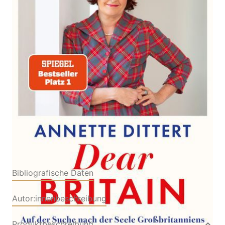
Auf der Suche nach der Seele Großbritanniens
Von
Annette Dittert
Verlag: DuMont
12.05.2026
Buchverlag
Buch
256 Seiten
Hardcover
ISBN: 978-3-
75580069-9
Bibliografische Daten
Autor:innenbeschreibung
Produktbeschreibung