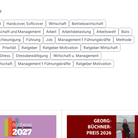
r
t
Hardcover, Softcover
Wirtschaft
Betriebswirtschaft
tschaft und Management
Arbeit
Arbeitsbelastung
Arbeitswelt
Büro
chleunigung
Führung
Job
Management f. Führungskräfte
Methode
Priorität
Ratgeber
Ratgeber Motivation
Ratgeber Wirtschaft
Stress
Stressbewältigung
Wirtschaft u. Management
tschaft
Management f. Führungskräfte
Ratgeber Motivation