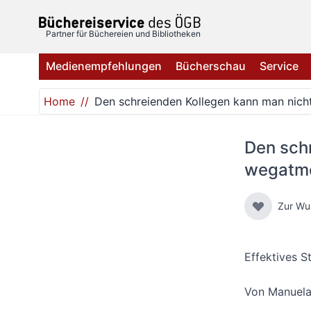
Direkt zum Inhalt
Partner für Büchereien und Bibliotheken
Medienempfehlungen
Bücherschau
Service
Home
Den schreienden Kollegen kann man nic
Den sch
wegatm
Zur Wu
Effektives S
Von
Manuela