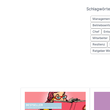
Schlagwörte
Managemen
Betriebswir
Chef
Ents
Mitarbeiter
Resilienz
Ratgeber Wir