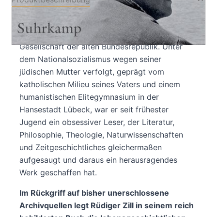
Hans Blumenbergs Denken ist eng verbunden
mit seiner eigenen Lebenszeit und mit der
Gesellschaft der alten Bundesrepublik. Unter
dem Nationalsozialismus wegen seiner
jüdischen Mutter verfolgt, geprägt vom
katholischen Milieu seines Vaters und einem
humanistischen Elitegymnasium in der
Hansestadt Lübeck, war er seit frühester
Jugend ein obsessiver Leser, der Literatur,
Philosophie, Theologie, Naturwissenschaften
und Zeitgeschichtliches gleichermaßen
aufgesaugt und daraus ein herausragendes
Werk geschaffen hat.
Im Rückgriff auf bisher unerschlossene
Archivquellen legt Rüdiger Zill in seinem reich