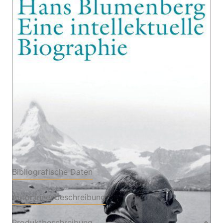
Hans Blumenberg. Eine intellektuelle Biographie
Von
Rüdiger Zill
Verlag: Suhrkamp
21.06.2020
Buch
816 Seiten
gebunden mit
ISBN: 978-3-518-
Schutzumschlag
58752-2
Bibliografische Daten
Autor:innenbeschreibung
Produktbeschreibung