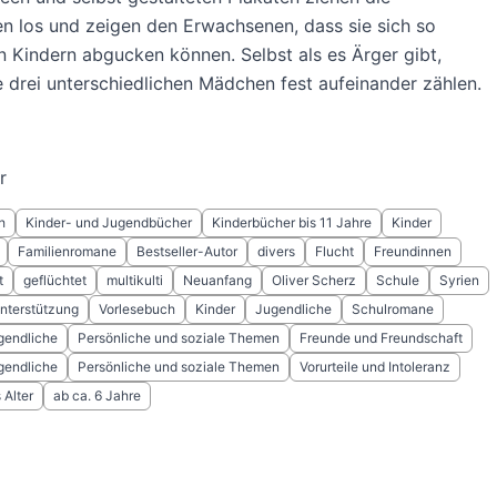
n los und zeigen den Erwachsenen, dass sie sich so
n Kindern abgucken können. Selbst als es Ärger gibt,
 drei unterschiedlichen Mädchen fest aufeinander zählen.
r
h
Kinder- und Jugendbücher
Kinderbücher bis 11 Jahre
Kinder
Familienromane
Bestseller-Autor
divers
Flucht
Freundinnen
t
geflüchtet
multikulti
Neuanfang
Oliver Scherz
Schule
Syrien
nterstützung
Vorlesebuch
Kinder
Jugendliche
Schulromane
gendliche
Persönliche und soziale Themen
Freunde und Freundschaft
gendliche
Persönliche und soziale Themen
Vorurteile und Intoleranz
Alter
ab ca. 6 Jahre