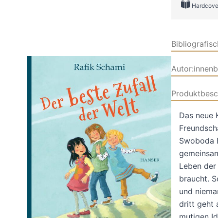
Hardcove
Bibliografis
Autor:innen
Produktbesc
Das neue 
Freundscha
Swoboda E
gemeinsam:
Leben der 
braucht. S
und nieman
dritt geht
mutigen Id