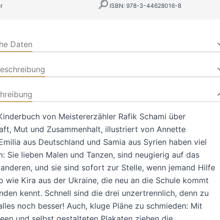
r
ISBN: 978-3-44628016-8
che Daten
beschreibung
hreibung
Kinderbuch von Meistererzähler Rafik Schami über
ft, Mut und Zusammenhalt, illustriert von Annette
milia aus Deutschland und Samia aus Syrien haben viel
 Sie lieben Malen und Tanzen, sind neugierig auf das
anderen, und sie sind sofort zur Stelle, wenn jemand Hilfe
o wie Kira aus der Ukraine, die neu an die Schule kommt
den kennt. Schnell sind die drei unzertrennlich, denn zu
 alles noch besser! Auch, kluge Pläne zu schmieden: Mit
een und selbst gestalteten Plakaten ziehen die