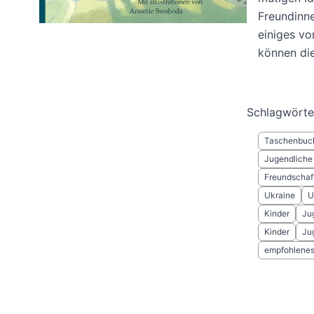
Freundinne
einiges vo
können die
Schlagwörte
Taschenbuc
Jugendliche
Freundschaf
Ukraine
U
Kinder
Ju
Kinder
Ju
empfohlenes 