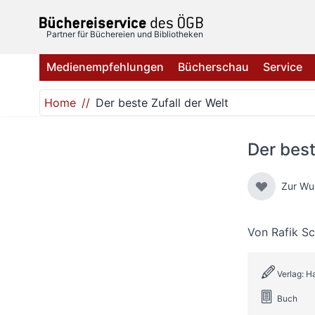
Direkt zum Inhalt
Partner für Büchereien und Bibliotheken
Medienempfehlungen
Bücherschau
Service
Home
Der beste Zufall der Welt
Der best
Zur Wu
Von
Rafik S
Verlag: H
Buch