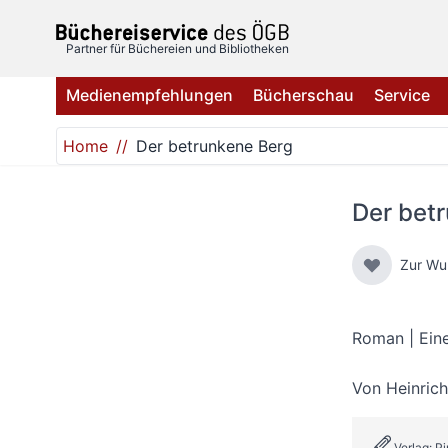
Direkt zum Inhalt
Partner für Büchereien und Bibliotheken
Medienempfehlungen
Bücherschau
Service
Home
Der betrunkene Berg
Der bet
Zur Wu
Roman | Eine
Von
Heinrich
Verlag: Pi