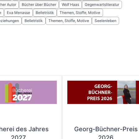
cher Autor
Bücher über Bücher
Wolf Haas
Gegenwartsliteratur
e
Eva Menasse
Belletristik
Themen, Stoffe, Motive
eziehungen
Belletristik
Themen, Stoffe, Motive
Seelenleben
herei des Jahres
Georg-Büchner-Preis
2027
2026