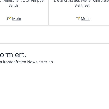
ch-britischen Autor Philippe
Die Shortlist des Wiener Krimipreis
Sands.
steht fest.
Mehr
Mehr
formiert.
n kostenfreien Newsletter an.