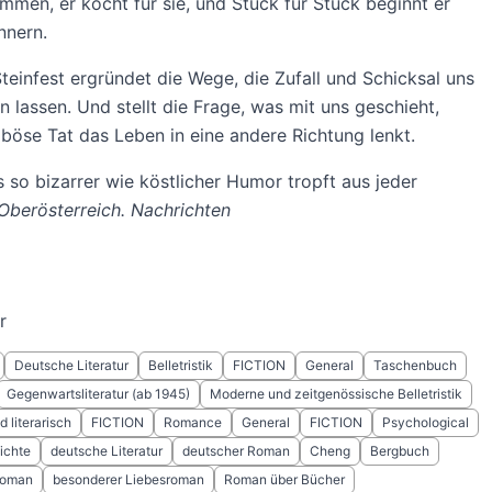
mmen, er kocht für sie, und Stück für Stück beginnt er
nnern.
teinfest ergründet die Wege, die Zufall und Schicksal uns
n lassen. Und stellt die Frage, was mit uns geschieht,
böse Tat das Leben in eine andere Richtung lenkt.
s so bizarrer wie köstlicher Humor tropft aus jeder
Oberösterreich. Nachrichten
r
Deutsche Literatur
Belletristik
FICTION
General
Taschenbuch
Gegenwartsliteratur (ab 1945)
Moderne und zeitgenössische Belletristik
 literarisch
FICTION
Romance
General
FICTION
Psychological
ichte
deutsche Literatur
deutscher Roman
Cheng
Bergbuch
roman
besonderer Liebesroman
Roman über Bücher