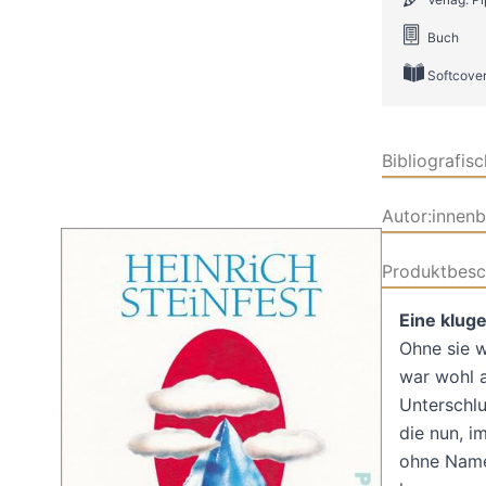
Buch
Softcove
Bibliografis
Autor:innen
Produktbesc
Eine kluge
Ohne sie w
war wohl a
Unterschlu
die nun, i
ohne Name