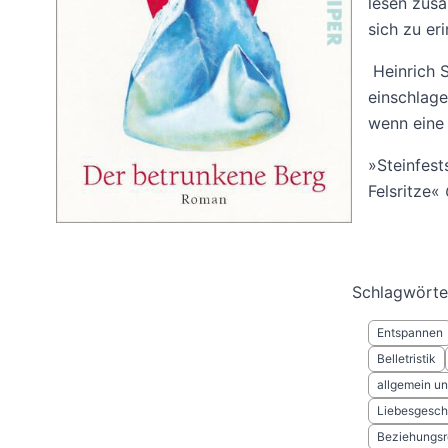
lesen zusa
sich zu eri
Heinrich S
einschlage
wenn eine 
»Steinfest
Felsritze«
Schlagwörte
Entspannen
Belletristik
allgemein und
Liebesgesch
Beziehungs