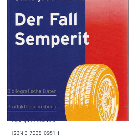
Von
Alfred Artmäuer
,
Julius Böheimer
,
Manfred
Bauer
Verlag: ÖGB Verlag,
01.08.2003
Wien
Antiquarisches Buch
240 Seiten
Paperback
ISBN: ANTIDIV012
Bibliografische Daten
Produktbeschreibung
sehr guter Zustand
ISBN 3-7035-0951-1