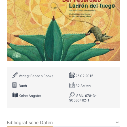
Der Feuerdieb / Ladrón del Fuego
Zur Wunschliste hinzufügen
Ein Bilderbuch aus Mexiko – Un libro ilustrado de
México
Von
Ana Paula Ojeda
Verlag: Baobab Books
25.02.2015
Buch
32 Seiten
Keine Angabe
ISBN: 978-3-
90580462-1
Bibliografische Daten