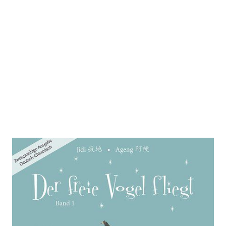
Der freie Vogel fliegt, Band 1
Zur Wunschliste hinzufügen
Mittelschuljahre in China