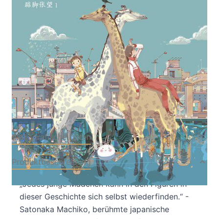
Von
Jidi
,
Ageng
Verlag: Chinabooks E.
01.04.2018
Wolf
Buch
288 Seiten
Softcover
ISBN: 978-3-90581672-
3
Bibliografische Daten
Produktbeschreibung
„Jedes junge Mädchen kann in den Figuren in
dieser Geschichte sich selbst wiederfinden.“ -
Satonaka Machiko, berühmte japanische