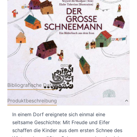
Von
Seyyed Ali Shodjaie
Verlag: Baobab
01.02.2013
Books|Neyestan Publishing
House
Buch
32 Seiten
Keine Angabe
ISBN: 978-3-
90580447-8
Bibliografische Daten
Produktbeschreibung
In einem Dorf ereignete sich einmal eine
seltsame Geschichte: Mit Freude und Eifer
schaffen die Kinder aus dem ersten Schnee des