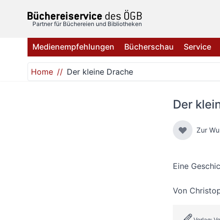
Direkt zum Inhalt
Partner für Büchereien und Bibliotheken
Medienempfehlungen
Bücherschau
Service
Home
Der kleine Drache
Der klei
Zur Wu
Eine Geschic
Von
Christo
Verlag: V