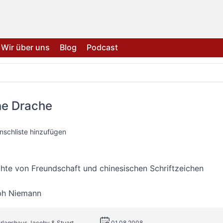
Wir über uns
Blog
Podcast
ne Drache
nschliste hinzufügen
hte von Freundschaft und chinesischen Schriftzeichen
ph Niemann
erlagshaus Jacoby & Stuart
01.08.2008