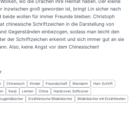
 Wolken, wo die Drachen ihre Heimat haben. Der kleine
r inzwischen groß geworden ist, bringt Lin sicher nach
 beide wollen für immer Freunde bleiben. Christoph
t chinesische Schriftzeichen in die Darstellung von
und Gegenständen einbezogen, sodass man leicht den
ter der Schriftzeichen erkennt und sich immer gut an sie
ann. Also, keine Angst vor dem Chinesischen!
r
n
Chinesisch
Kinder
Freundschaft
Mandarin
Han-Schrift
en
Kanji
Lernen
China
Hardcover, Softcover
 Jugendbücher
Erzählerische Bilderbücher
Bilderbücher mit Erzähltexten