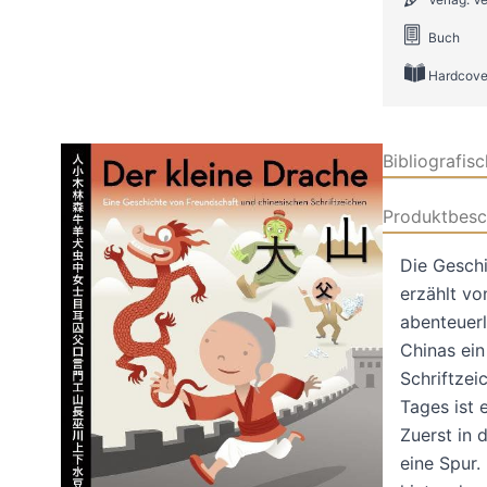
Buch
Hardcove
Bibliografis
Produktbesc
Die Geschi
erzählt vo
abenteuerl
Chinas ei
Schriftzei
Tages ist 
Zuerst in 
eine Spur.