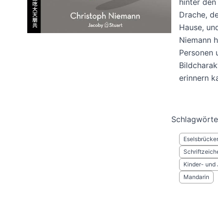
hinter den
Drache, de
Hause, und
Niemann ha
Personen 
Bildcharak
erinnern k
Schlagwörte
Eselsbrücke
Schriftzeich
Kinder- und
Mandarin