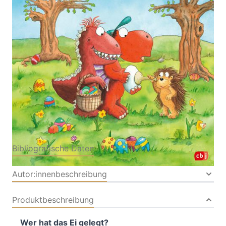
Ein Oster-Bilderbuch für Kinder ab 4
Von
Ingo Siegner
Verlag: cbj
21.02.2024
Buch
32 Seiten
Hardcover
ISBN: 978-3-57018162-
1
Bibliografische Daten
Autor:innenbeschreibung
Produktbeschreibung
Wer hat das Ei gelegt?