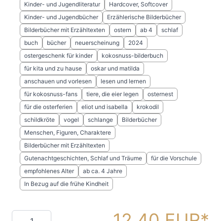
Kinder- und Jugendliteratur
Hardcover, Softcover
Kinder- und Jugendbücher
Erzählerische Bilderbücher
Bilderbücher mit Erzähltexten
ostern
ab 4
schlaf
buch
bücher
neuerscheinung
2024
ostergeschenk für kinder
kokosnuss-bilderbuch
für kita und zu hause
oskar und matilda
anschauen und vorlesen
lesen und lernen
für kokosnuss-fans
tiere, die eier legen
osternest
für die osterferien
eliot und isabella
krokodil
schildkröte
vogel
schlange
Bilderbücher
Menschen, Figuren, Charaktere
Bilderbücher mit Erzähltexten
Gutenachtgeschichten, Schlaf und Träume
für die Vorschule
empfohlenes Alter
ab ca. 4 Jahre
In Bezug auf die frühe Kindheit
12,40 EUR
Menge