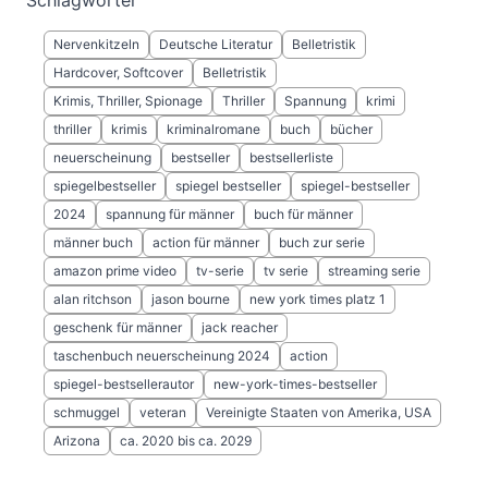
Schlagwörter
Nervenkitzeln
Deutsche Literatur
Belletristik
Hardcover, Softcover
Belletristik
Krimis, Thriller, Spionage
Thriller
Spannung
krimi
thriller
krimis
kriminalromane
buch
bücher
neuerscheinung
bestseller
bestsellerliste
spiegelbestseller
spiegel bestseller
spiegel-bestseller
2024
spannung für männer
buch für männer
männer buch
action für männer
buch zur serie
amazon prime video
tv-serie
tv serie
streaming serie
alan ritchson
jason bourne
new york times platz 1
geschenk für männer
jack reacher
taschenbuch neuerscheinung 2024
action
spiegel-bestsellerautor
new-york-times-bestseller
schmuggel
veteran
Vereinigte Staaten von Amerika, USA
Arizona
ca. 2020 bis ca. 2029