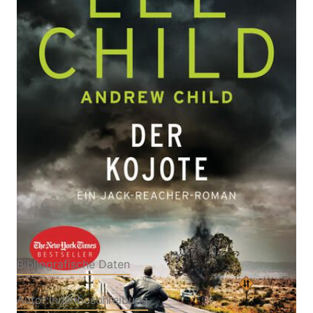
Ein Jack-Reacher-Roman
Von
Lee Child
,
Andrew Child
Verlag:
24.07.2024
Blanvalet|Bantam Press,
London 2021
Buch
368 Seiten
Hardcover
ISBN: 978-3-
76450877-7
Bibliografische Daten
Autor:innenbeschreibung