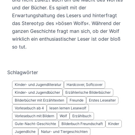
und der Bücher. Es spielt mit der
Erwartungshaltung des Lesers und hinterfragt
das Stereotyp des »bösen Wolfs«. Während der
ganzen Geschichte fragt man sich, ob der Wolf
wirklich ein enthusiastischer Leser ist oder bloß
so tut.
Schlagwörter
Kinder- und Jugendliteratur
Hardcover, Softcover
Kinder- und Jugendbücher
Erzählerische Bilderbücher
Bilderbücher mit Erzähltexten
Freunde
Erstes Lesealter
Vorlesebuch ab 4
lesen lernen Lesewolf
Vorlesebuch mit Bildern
Wolf
Erzählbuch
Gute-Nacht-Geschichte
Bilderbuch Freundschaft
Kinder
Jugendliche
Natur- und Tiergeschichten