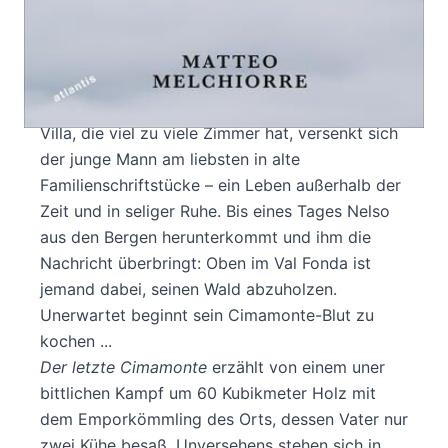
Er ist der letzte Nachkomme einer
untergehenden Adelsdynastie. Sein Anwesen,
seit Jahrhunderten im Besitz der Familie, erhebt
sich über dem Dorf in den Bergen, wo man ihn
scherzhaft den »Duca« nennt. Ganz allein in der
Villa, die viel zu viele Zimmer hat, versenkt sich
der junge Mann am liebsten in alte
Familienschriftstücke – ein Leben außerhalb der
Zeit und in seliger Ruhe. Bis eines Tages Nelso
aus den Bergen herunterkommt und ihm die
Nachricht überbringt: Oben im Val Fonda ist
jemand dabei, seinen Wald abzuholzen.
Unerwartet beginnt sein Cimamonte-Blut zu
kochen ...
Der letzte Cimamonte
erzählt von einem uner
bittlichen Kampf um 60 Kubikmeter Holz mit
dem Emporkömmling des Orts, dessen Vater nur
zwei Kühe besaß. Unversehens stehen sich in