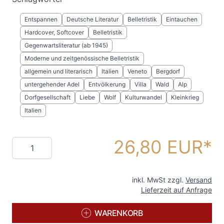
Entspannen
Deutsche Literatur
Belletristik
Eintauchen
Hardcover, Softcover
Belletristik
Gegenwartsliteratur (ab 1945)
Moderne und zeitgenössische Belletristik
allgemein und literarisch
Italien
Veneto
Bergdorf
untergehender Adel
Entvölkerung
Villa
Wald
Alp
Dorfgesellschaft
Liebe
Wolf
Kulturwandel
Kleinkrieg
Italien
26,80 EUR
Menge
inkl. MwSt zzgl.
Versand
Lieferzeit auf Anfrage
WARENKORB