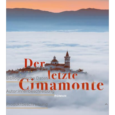
Zur Wunschliste hinzufügen
Von
Matteo Melchiorre
Verlag: Atlantis Literatur
22.08.2024
Buch
496 Seiten
Hardcover
ISBN: 978-3-71525038-
0
Bibliografische Daten
Autor:innenbeschreibung
Produktbeschreibung