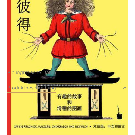
Von
Heinrich Hoffmann
Verlag: Edition Tintenfaß
02.03.2009
Buch
36 Seiten
Hardcover
ISBN: 978-3-93746759-
7
Bibliografische Daten
Produktbeschreibung
Schlagwörter
Hardcover, Softcover
Kinder- und Jugendbücher