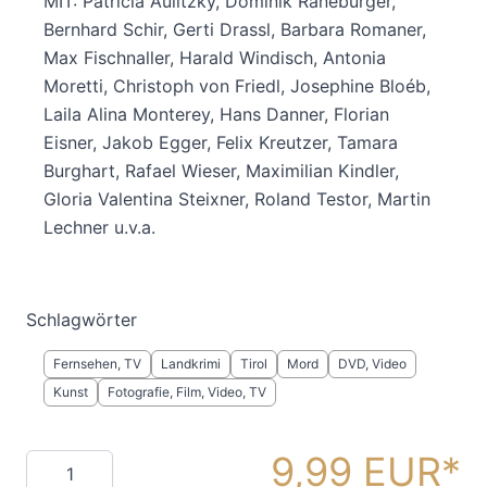
MIT: Patricia Aulitzky, Dominik Raneburger,
Bernhard Schir, Gerti Drassl, Barbara Romaner,
Max Fischnaller, Harald Windisch, Antonia
Moretti, Christoph von Friedl, Josephine Bloéb,
Laila Alina Monterey, Hans Danner, Florian
Eisner, Jakob Egger, Felix Kreutzer, Tamara
Burghart, Rafael Wieser, Maximilian Kindler,
Gloria Valentina Steixner, Roland Testor, Martin
Lechner u.v.a.
Schlagwörter
Fernsehen, TV
Landkrimi
Tirol
Mord
DVD, Video
Kunst
Fotografie, Film, Video, TV
9,99 EUR
Menge