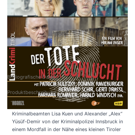
Von
Mirjam Unger
Verlag: Hoanzl
13.12.2024
DVD
DVD
ISBN: 900-6-
47204419-2
Bibliografische Daten
Produktbeschreibung
In ihrem zweiten gemeinsamen Fall ermitteln die
Kriminalbeamten Lisa Kuen und Alexander „Alex“
Yüsüf-Demir von der Kriminalpolizei Innsbruck in
einem Mordfall in der Nähe eines kleinen Tiroler