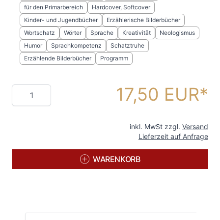
für den Primarbereich
Hardcover, Softcover
Kinder- und Jugendbücher
Erzählerische Bilderbücher
Wortschatz
Wörter
Sprache
Kreativität
Neologismus
Humor
Sprachkompetenz
Schatztruhe
Erzählende Bilderbücher
Programm
17,50 EUR
Menge
inkl. MwSt zzgl.
Versand
Lieferzeit auf Anfrage
WARENKORB