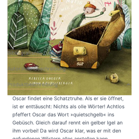
Verlag: NordSüd
21.02.2024
Buch
48 Seiten
Hardcover
ISBN: 978-3-
31410670-5
Bibliografische Daten
Autor:innenbeschreibung
Produktbeschreibung
Oscar findet eine Schatztruhe. Als er sie öffnet,
ist er enttäuscht: Nichts als olle Wörter! Achtlos
pfeffert Oscar das Wort »quietschgelb« ins
Gebüsch. Gleich darauf rennt ein gelber Igel an
ihm vorbei! Da wird Oscar klar, was er mit den
gefundenen Wörtern alles anstellen kann.