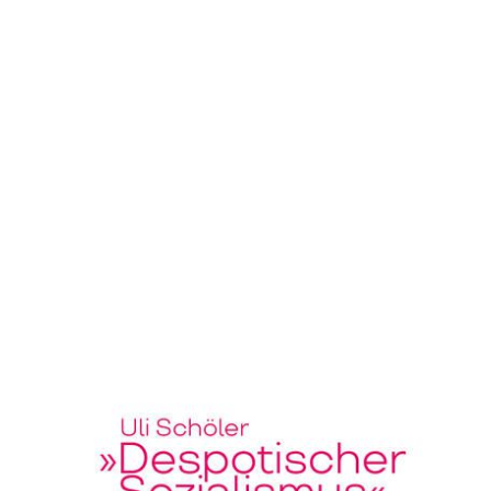
"Despotischer Sozialismus" oder
"Staatssklaverei"?