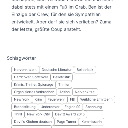
dabei stets mit einem Fuß im Grab. Ben ist der
Einzige der Crew, für den sie Sympathien
entwickelt. Aber darf sie sich verlieben? Zumal
der letzte, größte Coup ansteht.
Schlagwörter
Nervenkitzeln
Deutsche Literatur
Belletristik
Hardcover, Softcover
Belletristik
Krimis, Thriller, Spionage
Thriller
Organisiertes Verbrechen
Action
Nervenkitzel
New York
Krimi
Feuerwehr
FBI
Weibliche Ermittlerin
Brandstiftung
Undercover
Engine 99
Spannung
Thrill
New York City
Davitt Award 2015
Devil's Kitchen deutsch
Page Turner
Kommissarin