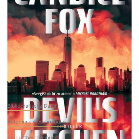
Thriller | New Yorker Feuerwehrleute auf Beutezug
Von
Candice Fox
Verlag: Suhrkamp
14.04.2025
Buch
432 Seiten
Softcover
ISBN: 978-3-51847490-
7
Bibliografische Daten
Autor:innenbeschreibung
Produktbeschreibung