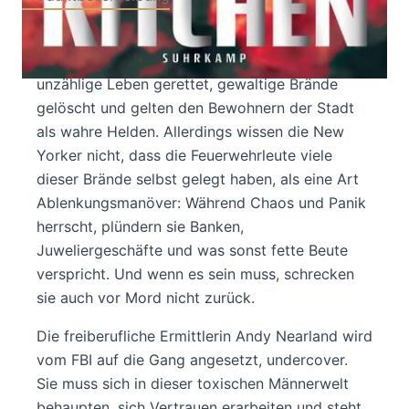
Die Crew von »Engine 99« gilt als Elite der
Feuerwehr von New York City. Sie haben
unzählige Leben gerettet, gewaltige Brände
gelöscht und gelten den Bewohnern der Stadt
als wahre Helden. Allerdings wissen die New
Yorker nicht, dass die Feuerwehrleute viele
dieser Brände selbst gelegt haben, als eine Art
Ablenkungsmanöver: Während Chaos und Panik
herrscht, plündern sie Banken,
Juweliergeschäfte und was sonst fette Beute
verspricht. Und wenn es sein muss, schrecken
sie auch vor Mord nicht zurück.
Die freiberufliche Ermittlerin Andy Nearland wird
vom FBI auf die Gang angesetzt, undercover.
Sie muss sich in dieser toxischen Männerwelt
behaupten, sich Vertrauen erarbeiten und steht