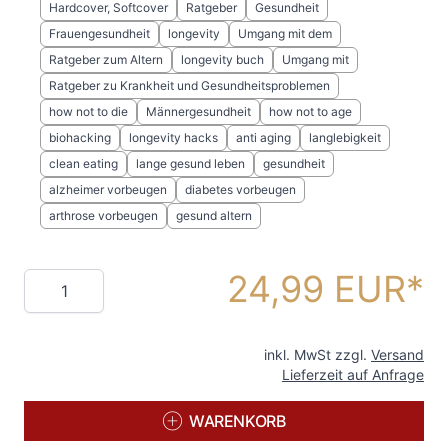
Hardcover, Softcover
Ratgeber
Gesundheit
Frauengesundheit
longevity
Umgang mit dem
Ratgeber zum Altern
longevity buch
Umgang mit
Ratgeber zu Krankheit und Gesundheitsproblemen
how not to die
Männergesundheit
how not to age
biohacking
longevity hacks
anti aging
langlebigkeit
clean eating
lange gesund leben
gesundheit
alzheimer vorbeugen
diabetes vorbeugen
arthrose vorbeugen
gesund altern
24,99 EUR
Menge
inkl. MwSt zzgl.
Versand
Lieferzeit auf Anfrage
WARENKORB