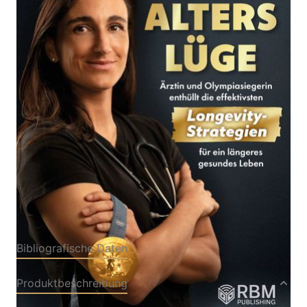
Ärztin und Olympiasiegerin enthüllt die effektivsten
Longevity-Strategien für ein längeres gesundes
Leben
Von
Lara Vadlau
Verlag: RBM Publishing
25.05.2026
Buch
364 Seiten
Softcover
ISBN: 978-3-
90362032-2
Bibliografische Daten
Produktbeschreibung