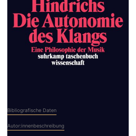
Zur Wunschliste hinzufügen
Eine Philosophie der Musik
Von
Hindrichs Gunnar
Verlag: Suhrkamp
02.12.2013
Buch
272 Seiten
kartoniert
ISBN: 978-3-518-
29687-5
Bibliografische Daten
Autor:innenbeschreibung