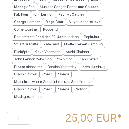
Monografien
Musiker, Sänger, Bands und Gruppen
Fab Four
john Lennon
Paul McCartney
George Harrison
Ringo Starr
All you need ist love
Come together
Popband
Berühmteste Band des 20. Jahrhunderts
Popkultur
Stuart Sutcliffe
Pete Best
Große Freiheit Hamburg
Pilzköpfe
Klaus Voormann
Astrid Kirchner
John Lennon Yoko Ono
Yoko Ono
Brian Epstein
Please please me
Beatles Yesterday
Indra Hamburg
Graphic Novel
Comic
Manga
Memoiren, wahre Geschichten und Sachliteratur
Graphic Novel
Comic
Manga
Cartoon
Musikgeschichte
25,00 EUR
Menge