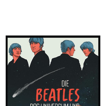
Die Beatles, das Universum und
der Rest
Zur Wunschliste hinzufügen
Von
Felix Janosa
Verlag: Carl Ueberreuter
09.10.2023
Verlag