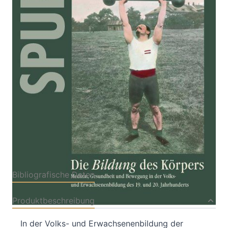
Medizin, Gesundheit und Bewegung in der Volks-
und Erwachsenenbildung des 19. und 20.
Jahrhunderts
Von
Christian H. Stifter
Verlag: Österreichisches
01.08.2019
Volkshochschularchiv
Buch
199 Seiten
Paperback
ISBN: 978-3-902167-
22-4
Bibliografische Daten
Produktbeschreibung
In der Volks- und Erwachsenenbildung der