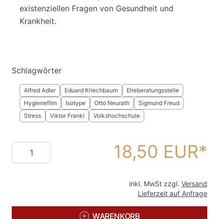
existenziellen Fragen von Gesundheit und
Krankheit.
Schlagwörter
Alfred Adler
Eduard Kriechbaum
Eheberatungsstelle
Hygienefilm
Isotype
Otto Neurath
Sigmund Freud
Stress
Viktor Frankl
Volkshochschule
18,50 EUR
Menge
inkl. MwSt zzgl.
Versand
Lieferzeit auf Anfrage
WARENKORB