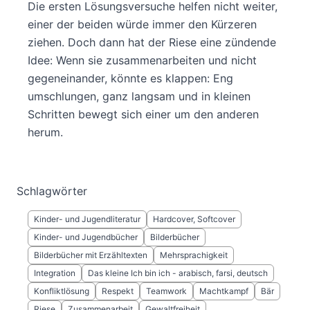
Die ersten Lösungsversuche helfen nicht weiter,
einer der beiden würde immer den Kürzeren
ziehen. Doch dann hat der Riese eine zündende
Idee: Wenn sie zusammenarbeiten und nicht
gegeneinander, könnte es klappen: Eng
umschlungen, ganz langsam und in kleinen
Schritten bewegt sich einer um den anderen
herum.
Schlagwörter
Kinder- und Jugendliteratur
Hardcover, Softcover
Kinder- und Jugendbücher
Bilderbücher
Bilderbücher mit Erzähltexten
Mehrsprachigkeit
Integration
Das kleine Ich bin ich - arabisch, farsi, deutsch
Konfliktlösung
Respekt
Teamwork
Machtkampf
Bär
Riese
Zusammenarbeit
Gewaltfreiheit