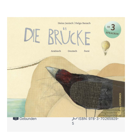
Die Brücke
Zur Wunschliste hinzufügen
arabisch/farsi/deutsch
Von
Heinz Janisch
Verlag: Jungbrunnen
04.02.2019
Buch
60 Seiten
Gebunden
ISBN: 978-3-70265929-
5