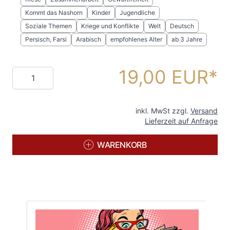
Kommt das Nashorn
Kinder
Jugendliche
Soziale Themen
Kriege und Konflikte
Welt
Deutsch
Persisch, Farsi
Arabisch
empfohlenes Alter
ab 3 Jahre
19,00 EUR
Menge
inkl. MwSt zzgl.
Versand
Lieferzeit auf Anfrage
WARENKORB