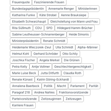
Frauenquote
Faszinierende Frauen
Bundestagspräsidentin
Annemarie Renger
Ministerinnen
Katharina Funke
Käte Strobel
Aenne Brauksiepe
Elisabeth Schwarzhaupt
Gleichstellung von Mann und Frau
Rita Süßmuth
CDU
SPD
Hildegard Hamm-Brücher
Sabine Leutheusser-Schnarrenberger
Heide Simonis
Ministerpräsidentin
Renate Schmidt
Heidemarie Wieczorek-Zeul
Ulla Schmidt
Alpha-Männer
Helmut Kohl
Gerhard Schröder
Otto Schily
Joschka Fischer
Angela Merkel
Die Grünen
Petra Kelly
Antje Vollmer
Geschlechtergerechtigkeit
Marie Luise Beck
Jutta Ditfurth
Claudia Roth
Renate Künast
Katrin Göring-Eckhardt
Annalena Baerbock
Politik
Macht
Parlament
Parität
Paragraf 218
Andrea Nahles
Fraktionsvorsitzende
Parteivorsitzende
Zeitzeuginnen
Zeitzeugen
Karriere Frauen