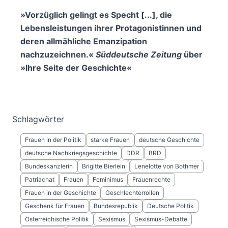
»Vorzüglich gelingt es Specht [...], die
Lebensleistungen ihrer Protagonistinnen und
deren allmähliche Emanzipation
nachzuzeichnen.«
Süddeutsche Zeitung
über
»Ihre Seite der Geschichte«
Schlagwörter
Frauen in der Politik
starke Frauen
deutsche Geschichte
deutsche Nachkriegsgeschichte
DDR
BRD
Bundeskanzlerin
Brigitte Bierlein
Lenelotte von Bothmer
Patriachat
Frauen
Feminimus
Frauenrechte
Frauen in der Geschichte
Geschlechterrollen
Geschenk für Frauen
Bundesrepublik
Deutsche Politik
Österreichische Politik
Sexismus
Sexismus-Debatte