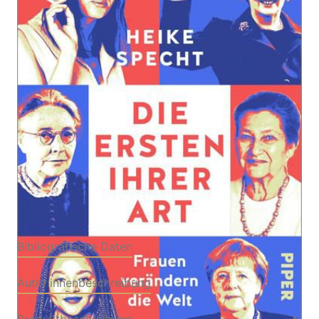
Frauen verändern die Welt
Von
Heike Specht
Verlag: Piper
24.02.2022
Buch
384 Seiten
gebunden mit
ISBN: 978-3-492-
Schutzumschlag
07042-3
Bibliografische Daten
Autor:innenbeschreibung