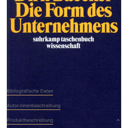
Zur Wunschliste hinzufügen
Von
Baecker Dirk
Verlag: Suhrkamp
15.12.2004
Buch
288 Seiten
kartoniert
ISBN: 978-3-518-
29053-8
Bibliografische Daten
Autor:innenbeschreibung
Produktbeschreibung